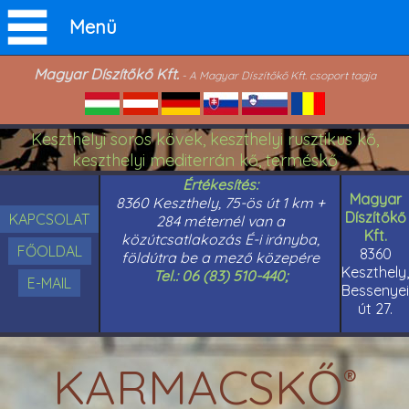
Menü
Magyar Díszítőkő Kft.
- A Magyar Díszítőkő Kft. csoport tagja
Keszthelyi soros kövek, keszthelyi rusztikus kő,
keszthelyi mediterrán kő, terméskő
Értékesítés:
Magyar
8360 Keszthely, 75-ös út 1 km +
Díszítőkő
KAPCSOLAT
284 méternél van a
Kft.
közútcsatlakozás É-i irányba,
FŐOLDAL
8360
földútra be a mező közepére
Keszthely,
Tel.: 06 (83) 510-440;
E-MAIL
Bessenyei
út 27.
KARMACSKŐ
®