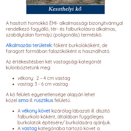
A hasított homokkő ÉMI- alkalmassági bizonyítvánnyal
rendelkező fagyálló, tér- és falburkolásra alkalmas,
szabálytalan formájú (poligonális) terméskő.
Alkalmazási területek:
főként burkolókőként, de
faragott formában falazókőként is használható.
Az értékesítésben két vastagsági kategóriát
különböztetünk meg:
vékony: 2 – 4 cm vastag
vastag: 3 - 6 cm vastag
A kő felületi egyenetlensége alapján lehet
közel
sima
ill.
rusztikus
felületű.
A
vékony követ
kizárólag lábazati ill. díszítő
falburkoló kőként, általában függőleges
burkolatok építésére/ burkolására ajánljuk.
A
vastag
kategóriába tartozó követ a