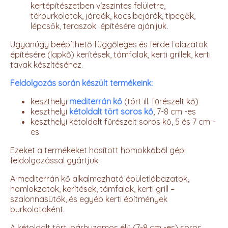
kertépítészetben vízszintes felületre,
térburkolatok, járdák, kocsibejárók, tipegők,
lépcsők, teraszok építésére ajánljuk.
Ugyanúgy beépíthető függőleges és ferde falazatok
építésére (lapkő) kerítések, támfalak, kerti grillek, kerti
tavak készítéséhez.
Feldolgozás során készült termékeink:
keszthelyi
mediterrán kő
(tört ill. fűrészelt kő)
keszthelyi
kétoldalt tört soros kő
, 7-8 cm -es
keszthelyi kétoldalt fűrészelt soros kő, 5 és 7 cm -
es
Ezeket a termékeket hasított homokkőből gépi
feldolgozással gyártjuk.
A mediterrán kő alkalmazható épületlábazatok,
homlokzatok, kerítések, támfalak, kerti grill –
szalonnasütők, és egyéb kerti építmények
burkolataként.
A kétoldalt tört, párhuzamos élű (7-8 cm -es) soros