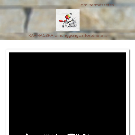
ami természetes ...
KARMACSKA a hangya igaz története ...