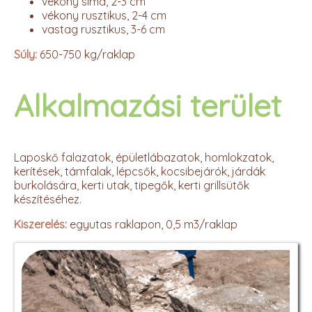
vékony sima, 2-3 cm
vékony rusztikus, 2-4 cm
vastag rusztikus, 3-6 cm
Súly:
650-750 kg/raklap
Alkalmazási terület
Laposkő falazatok, épületlábazatok, homlokzatok,
kerítések, támfalak, lépcsők, kocsibejárók, járdák
burkolására, kerti utak, tipegők, kerti grillsütők
készítéséhez.
Kiszerelés:
egyutas raklapon, 0,5 m3/raklap