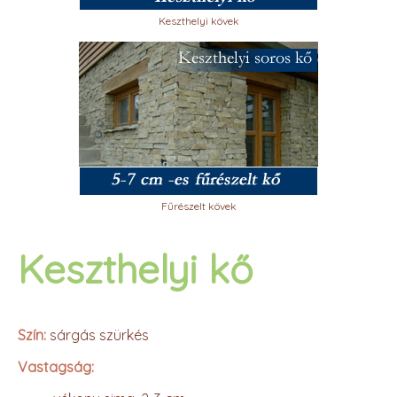
Keszthelyi kövek
Fűrészelt kövek
Keszthelyi kő
Szín:
sárgás szürkés
Vastagság: