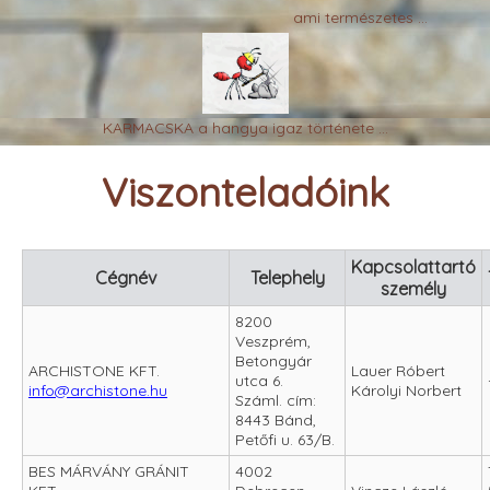
ami természetes ...
KARMACSKA a hangya igaz története ...
Viszonteladóink
Kapcsolattartó
Cégnév
Telephely
személy
8200
Veszprém,
Betongyár
ARCHISTONE KFT.
Lauer Róbert
utca 6.
info@archistone.hu
Károlyi Norbert
Száml. cím:
8443 Bánd,
Petőfi u. 63/B.
BES MÁRVÁNY GRÁNIT
4002