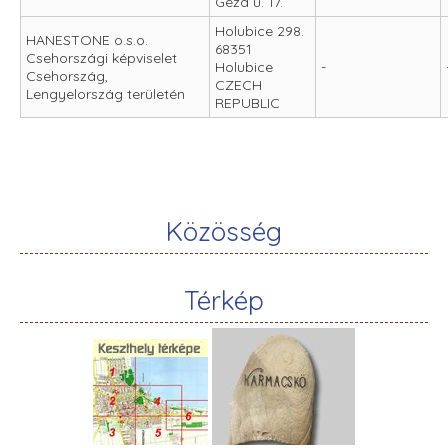
Géza u. 17.
Holubice 298.
HANESTONE o.s.o.
68351
Csehországi képviselet
Holubice
-
Csehország,
CZECH
Lengyelország területén
REPUBLIC
Közösség
Térkép