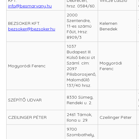
KFT.
Debrecen,
Vincze László
info@besmarvany.hu
hrsz. 0584/60.
2000
Szentendre,
BEZSOKER KFT.
Kelemen
11-es számú
bezsoker@bezsoker.hu
Benedek
Főút, Hrsz:
8909/3
1037
Budapest III.
Külső bécsi út
Száml. cím:
Mogyoródi
Mogyoródi Ferenc
2097
Ferenc
Pilisborosjenő,
Malomdűlő
137/40 hrsz.
8330 Sümeg,
SZÉPÍTŐ UDVAR
Rendeki u. 2.
2461 Tárnok,
CZEILINGER PÉTER
Czeilinger Péter
Ilona u. 29.
9700
Szombathely,