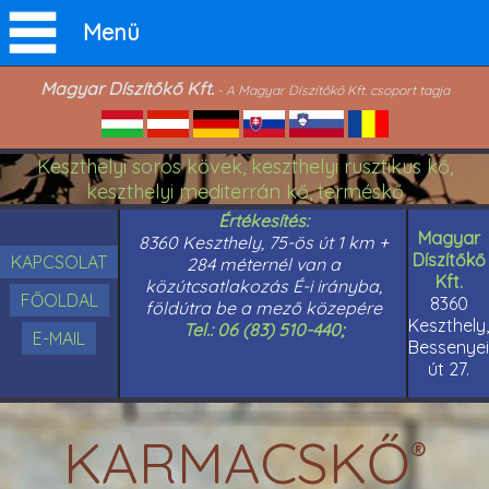
Menü
Magyar Díszítőkő Kft.
- A Magyar Díszítőkő Kft. csoport tagja
Keszthelyi soros kövek, keszthelyi rusztikus kő,
keszthelyi mediterrán kő, terméskő
Értékesítés:
Magyar
8360 Keszthely, 75-ös út 1 km +
Díszítőkő
KAPCSOLAT
284 méternél van a
Kft.
közútcsatlakozás É-i irányba,
FŐOLDAL
8360
földútra be a mező közepére
Keszthely,
Tel.: 06 (83) 510-440;
E-MAIL
Bessenyei
út 27.
KARMACSKŐ
®