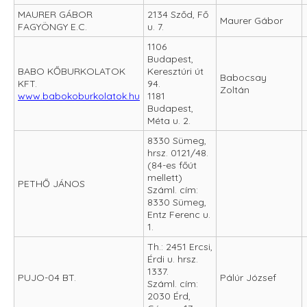
MAURER GÁBOR
2134 Sződ, Fő
Maurer Gábor
FAGYÖNGY E.C.
u. 7.
1106
Budapest,
BABO KŐBURKOLATOK
Keresztúri út
Babocsay
KFT.
94.
Zoltán
www.babokoburkolatok.hu
1181
Budapest,
Méta u. 2.
8330 Sümeg,
hrsz. 0121/48.
(84-es főút
mellett)
PETHŐ JÁNOS
Száml. cím:
8330 Sümeg,
Entz Ferenc u.
1.
Th.: 2451 Ercsi,
Érdi u. hrsz.
1337.
PUJO-04 BT.
Pálúr József
Száml. cím:
2030 Érd,