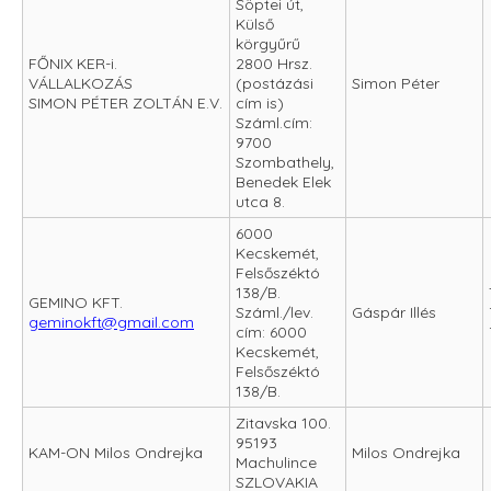
Söptei út,
Külső
körgyűrű
FŐNIX KER-i.
2800 Hrsz.
VÁLLALKOZÁS
(postázási
Simon Péter
SIMON PÉTER ZOLTÁN E.V.
cím is)
Száml.cím:
9700
Szombathely,
Benedek Elek
utca 8.
6000
Kecskemét,
Felsőszéktó
138/B.
GEMINO KFT.
Száml./lev.
Gáspár Illés
geminokft@gmail.com
cím: 6000
Kecskemét,
Felsőszéktó
138/B.
Zitavska 100.
95193
KAM-ON Milos Ondrejka
Milos Ondrejka
Machulince
SZLOVAKIA