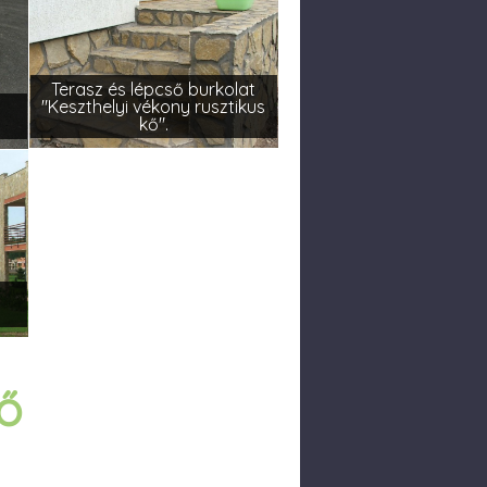
Terasz és lépcső burkolat
"Keszthelyi vékony rusztikus
kő".
kő