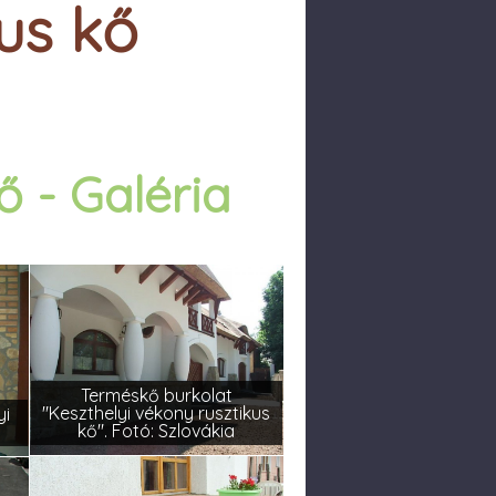
kus kő
ő - Galéria
Terméskő burkolat
"Keszthelyi vékony rusztikus
yi
kő". Fotó: Szlovákia