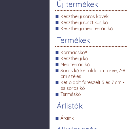
Új termékek
Keszthelyi soros kövek
Keszthelyi rusztikus kő
Keszthelyi mediterrán kő
Termékek
Karmacskő®
Keszthelyi kő
Mediterrán kő
Soros kő két oldalon törve, 7-8
cm széles
Két oldalt fűrészelt 5 és 7 cm -
es soros kő
Terméskő
Árlisták
Áraink