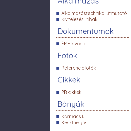
Alkalmazás
Alkalmazástechnikai útmutató
Kivitelezési hibák
Dokumentumok
ÉME kivonat
Fotók
Referenciafotók
Cikkek
PR cikkek
Bányák
Karmacs I.
Keszthely VI.