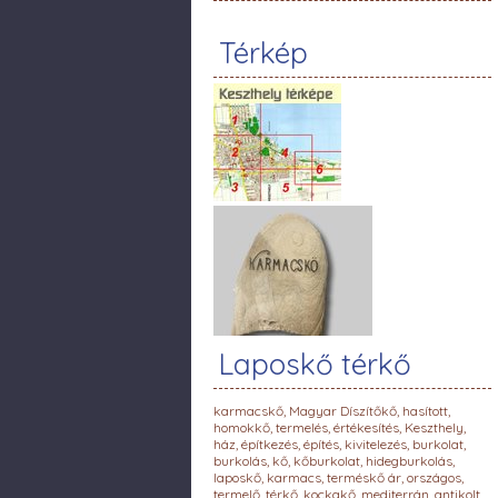
Térkép
Laposkő térkő
karmacskő, Magyar Díszítőkő, hasított,
homokkő, termelés, értékesítés, Keszthely,
ház, építkezés, építés, kivitelezés, burkolat,
burkolás, kő, kőburkolat, hidegburkolás,
laposkő, karmacs, terméskő ár, országos,
termelő, térkő, kockakő, mediterrán, antikolt,