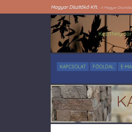
Magyar Díszítőkő Kft.
- A Magyar Díszítőkő 
Keszthelyi sor
KAPCSOLAT
FŐOLDAL
E-MA
K