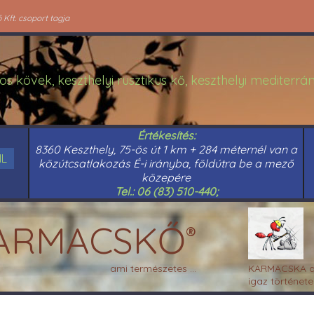
Kft. csoport tagja
os kövek, keszthelyi rusztikus kő, keszthelyi mediterr
Értékesítés:
8360 Keszthely, 75-ös út 1 km + 284 méternél van a
IL
közútcsatlakozás É-i irányba, földútra be a mező
közepére
Tel.: 06 (83) 510-440;
ARMACSKŐ
®
KARMACSKA a
ami természetes ...
igaz története 