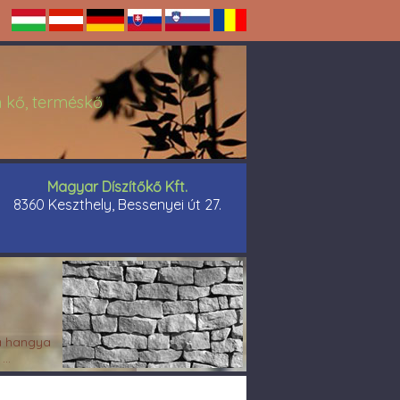
án kő, terméskő
Magyar Díszítőkő Kft.
8360 Keszthely, Bessenyei út 27.
 hangya
...