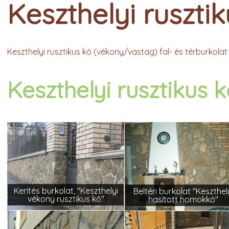
Keszthelyi ruszti
Keszthelyi rusztikus kő (vékony/vastag) fal- és térburkolat
Keszthelyi rusztikus k
Kerítés burkolat, "Keszthelyi
Beltéri burkolat "Keszthel
vékony rusztikus kő"
hasított homokkő"