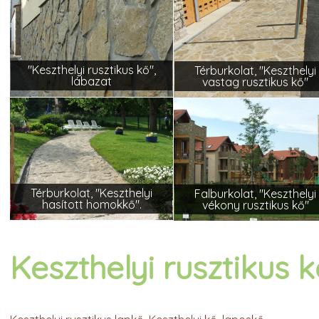
"Keszthelyi rusztikus kő",
Térburkolat, "Keszthelyi
lábazat
vastag rusztikus kő"
Térburkolat, "Keszthelyi
Falburkolat, "Keszthelyi
hasított homokkő".
vékony rusztikus kő"
Keszthelyi rusztikus 