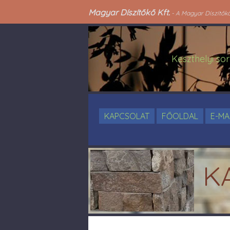
Magyar Díszítőkő Kft.
- A Magyar Díszítőkő 
Keszthelyi sor
KAPCSOLAT
FŐOLDAL
E-MA
K