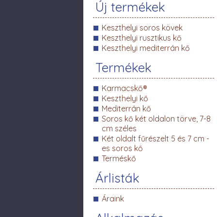
Új termékek
Keszthelyi soros kövek
Keszthelyi rusztikus kő
Keszthelyi mediterrán kő
Termékek
Karmacskő®
Keszthelyi kő
Mediterrán kő
Soros kő két oldalon törve, 7-8
cm széles
Két oldalt fűrészelt 5 és 7 cm -
es soros kő
Terméskő
Árlisták
Áraink