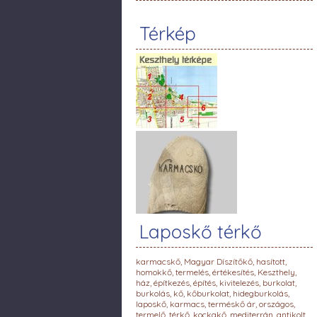
Térkép
Laposkő térkő
karmacskő, Magyar Díszítőkő, hasított,
homokkő, termelés, értékesítés, Keszthely,
ház, építkezés, építés, kivitelezés, burkolat,
burkolás, kő, kőburkolat, hidegburkolás,
laposkő, karmacs, terméskő ár, országos,
termelő, térkő, kockakő, mediterrán, antikolt,