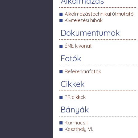
Alkalmazás
Alkalmazástechnikai útmutató
Kivitelezési hibák
Dokumentumok
ÉME kivonat
Fotók
Referenciafotók
Cikkek
PR cikkek
Bányák
Karmacs I.
Keszthely VI.