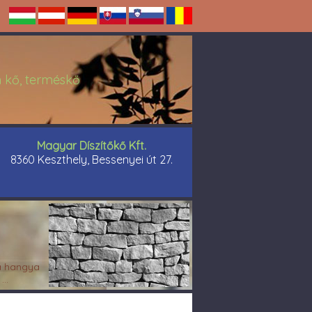
án kő, terméskő
Magyar Díszítőkő Kft.
8360 Keszthely, Bessenyei út 27.
 hangya
...