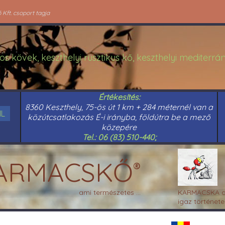
Kft. csoport tagja
os kövek, keszthelyi rusztikus kő, keszthelyi mediterr
Értékesítés:
8360 Keszthely, 75-ös út 1 km + 284 méternél van a
IL
közútcsatlakozás É-i irányba, földútra be a mező
közepére
Tel.: 06 (83) 510-440;
ARMACSKŐ
®
KARMACSKA a
ami természetes ...
igaz története 