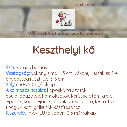
ami természetes ...
KARMACSKA a hangya igaz története ...
Keszthelyi kő
Szín:
Sárgás barnás
Vastagság:
vékony sima: 1-3 cm, vékony rusztikus: 2-4
cm, vastag rusztikus: 3-6 cm
Súly:
650-750 kg/raklap
Alkalmazási terület:
Laposkő falazatok,
épületlábazatok, homlokzatok, kerítések, támfalak,
lépcsők, kocsibejárók, járdák burkolására, kerti utak,
tipegők, kerti grillsütők készítéséhez.
Kiszerelés:
MÁV-EU raklapon, 0,5 m3/raklap