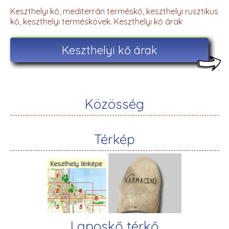
Keszthelyi kő, mediterrán terméskő, keszthelyi rusztikus
kő, keszthelyi terméskövek. Keszthelyi kő árak
Keszthelyi kő árak
Közösség
Térkép
Laposkő térkő