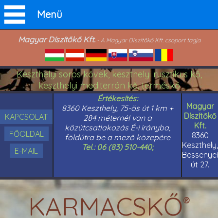
Menü
Magyar Díszítőkő Kft.
- A Magyar Díszítőkő Kft. csoport tagja
Keszthelyi soros kövek, keszthelyi rusztikus kő,
keszthelyi mediterrán kő, terméskő
Értékesítés:
Magyar
8360 Keszthely, 75-ös út 1 km +
Díszítőkő
KAPCSOLAT
284 méternél van a
Kft.
közútcsatlakozás É-i irányba,
FŐOLDAL
8360
földútra be a mező közepére
Keszthely,
Tel.: 06 (83) 510-440;
E-MAIL
Bessenyei
út 27.
KARMACSKŐ
®